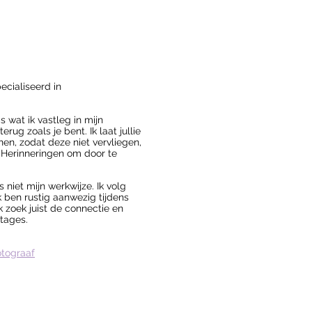
ecialiseerd in
s wat ik vastleg in mijn
terug zoals je bent. Ik laat jullie
en, zodat deze niet vervliegen,
 Herinneringen om door te
 niet mijn werkwijze. Ik volg
Ik ben
rustig
aanwezig tijdens
 zoek juist de connectie en
rtages.
otograaf