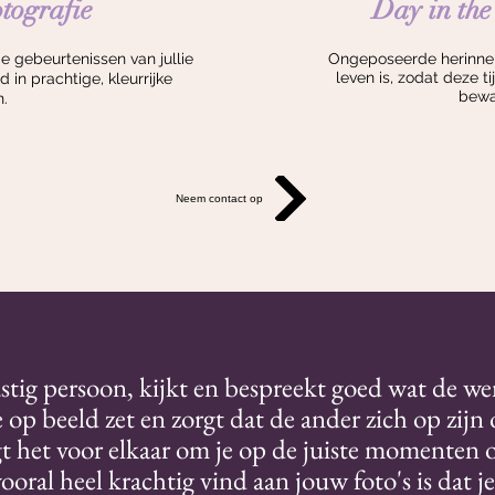
tografie
Day in the 
 gebeurtenissen van jullie
Ongeposeerde herinneri
leven is, zodat deze ti
 in prachtige, kleurrijke
bewaa
.
Neem contact op
ustig persoon, kijkt en bespreekt goed wat de we
 op beeld zet en zorgt dat de ander zich op zijn
jgt het voor elkaar om je op de juiste momenten 
oral heel krachtig vind aan jouw foto's is dat je