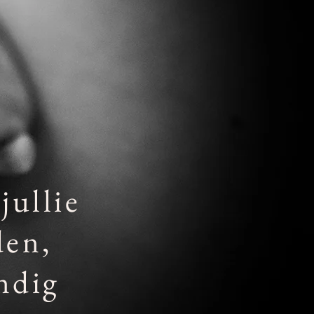
jullie
den,
ndig