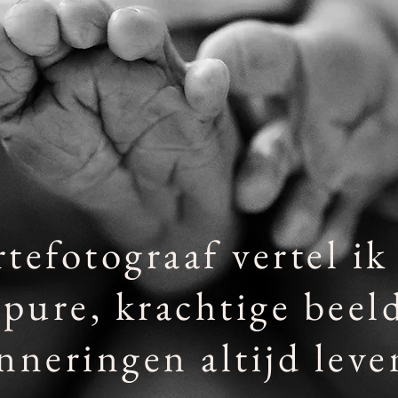
tefotograaf vertel ik 
 pure, krachtige beel
nneringen altijd leve