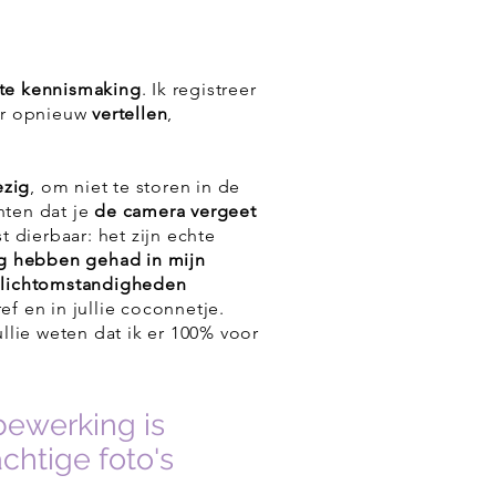
te kennismaking
. Ik registreer
er opnieuw
vertellen
,
ezig
, om niet te storen in de
ten dat je
de camera vergeet
 dierbaar: het zijn echte
g hebben gehad in mijn
 lichtomstandigheden
ef en in jullie coconnetje.
llie weten dat ik er 100% voor
bewerking is
achtige foto's