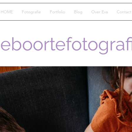
HOME
Fotografie
Portfolio
Blog
Over Eva
Contact
eboortefotograf