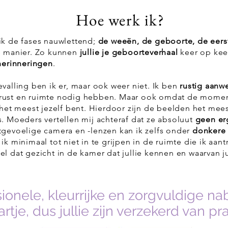
Hoe werk ik?
ik de fases nauwlettend;
de weeën, de geboorte, de eers
e manier. Zo kunnen
jullie je geboorteverhaal
keer op ke
herinneringen
.
valling ben ik er, maar ook weer niet. Ik ben
rustig aanw
 rust en ruimte nodig hebben. Maar ook omdat de momen
 het meest jezelf bent. Hierdoor zijn de beelden het meest
s. Moeders vertellen mij achteraf dat ze absoluut
geen er
tgevoelige camera en -lenzen kan ik zelfs onder
donkere
k minimaal tot niet in te grijpen in de ruimte die ik aantr
l dat gezicht in de kamer dat jullie kennen en waarvan ju
sionele, kleurrijke en zorgvuldige na
artje, dus jullie zijn verzekerd van pr