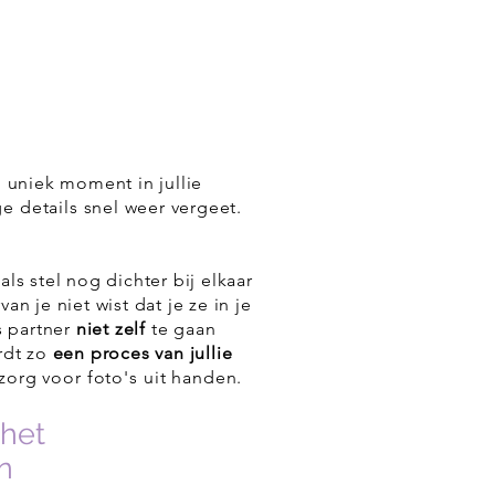
n uniek moment in jullie
ige
details
snel weer vergeet.
ls stel nog dichter bij elkaar
van je niet wist dat je ze in je
s partner
niet zelf
te gaan
rdt zo
een proces van jullie
zorg voor foto's uit handen.
 het
n